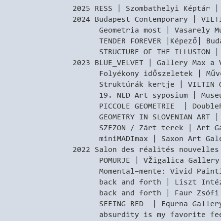
2025 RESS | Szombathelyi Képtár |
2024 Budapest Contemporary | VILT
Geometria most | Vasarely Múz
TENDER FOREVER |Képező| Buda
STRUCTURE OF THE ILLUSION | Pt
2023 BLUE_VELVET | Gallery Max a 
Folyékony időszeletek | Művész
Struktúrák kertje | VILTIN Ga
19. NLD Art syposium | Museum 
PICCOLE GEOMETRIE | DoubleRo
GEOMETRY IN SLOVENIAN ART | Z
SZEZON / Zárt terek | Art Gal
miniMADImax | Saxon Art Galér
2022 Salon des réalités nouvelles
POMURJE | Vžigalica Gallery 
Momental–mente: Vivid Painting
back and forth | Liszt Intéze
back and forth | Faur Zsófi G
SEEING RED | Equrna Gallery 
absurdity is my favorite feeli