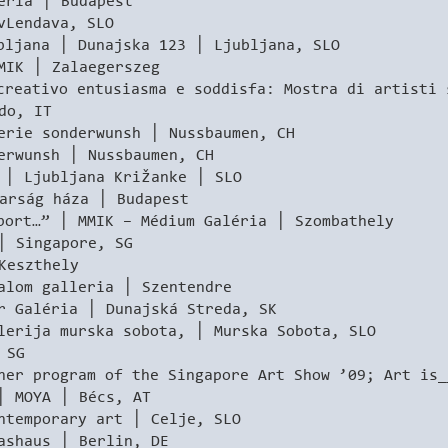
ia │ Budapest
endava, SLO
bljana │ Dunajska 123 │ Ljubljana, SLO
K │ Zalaegerszeg
tivo entusiasma e soddisfa: Mostra di artisti 
do, IT
rie sonderwunsh │ Nussbaumen, CH
wunsh │ Nussbaumen, CH
 Ljubljana Križanke │ SLO
ság háza │ Budapest
bort…” │ MMIK – Médium Galéria │ Szombathely
│ Singapore, SG
eszthely
om galleria │ Szentendre
aléria │ Dunajská Streda, SK
ija murska sobota, │ Murska Sobota, SLO
 SG
er program of the Singapore Art Show ’09; Art is_
MOYA │ Bécs, AT
ntemporary art │ Celje, SLO
haus │ Berlin, DE