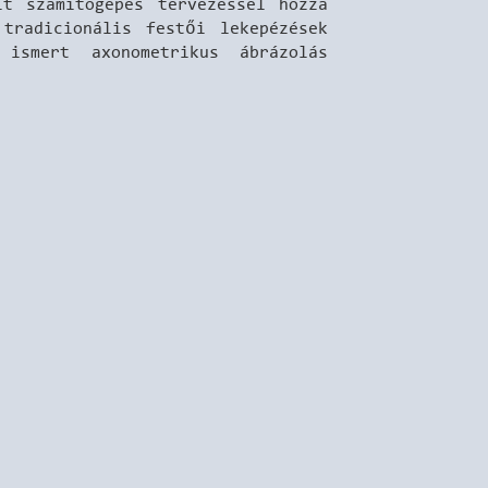
it számítógépes tervezéssel hozza
tradicionális festői lekepézések
ismert axonometrikus ábrázolás