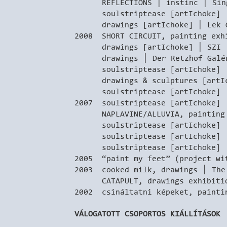
REFLECTIONS │ instinc │ Sing
soulstriptease [artIchoke] │ 
drawings [artIchoke] │ Lek Ga
2008 SHORT CIRCUIT, painting exh
drawings [artIchoke] │ SZI │
drawings │ Der Retzhof Galéri
soulstriptease [artIchoke] │ R
drawings & sculptures [artIcho
soulstriptease [artIchoke] │ 
2007 soulstriptease [artIchoke] 
NAPLAVINE/ALLUVIA, painting exh
soulstriptease [artIchoke] │ B
soulstriptease [artIchoke] │ W
soulstriptease [artIchoke] │ R
2005 “paint my feet” (project wi
2003 cooked milk, drawings │ The
CATAPULT, drawings exhibition 
2002 csináltatni képeket, painti
VÁLOGATOTT CSOPORTOS KIÁLLÍTÁSOK