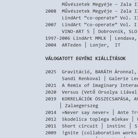
Művészetek Megyéje – Zala II. 
2008 Művészetek Megyéje – Zala I
LindArt “co-operate” Vol. II 
2007 LindArt “co-operate” Vol. I
VINO-ART 5 │ Dobrovnik, SLO
1997-2006 LindArt MMLK │ Lendava,
2004 ARTeden │ Lonjer, IT
VÁLOGATOTT EGYÉNI KIÁLLÍTÁSOK
2025 Gravitáció, BARÁTH Áronnal,
Sandi Renkoval | Galerie Leon
2021 A Remix of Imaginary Intera
2020 Versus (Vető Orsolya Liával
2019 KORRELÁCIÓK ÖSSZECSAPÁSA, A
│ Zalaegerszeg
2014 »Never say never« │ Ante Tr
2012 Skodelica toplega mlekav │ 
2011 Short circuit │ instinc │ S
2009 !gnite (collaboration works