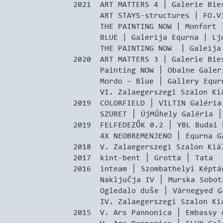
2021 ART MATTERS 4 | Galerie Bie
ART STAYS-structures | FO.VI 
THE PAINTING NOW | Monfort |
BLUE | Galerija Equrna | Lj
THE PAINTING NOW | Galeija No
2020 ART MATTERS 3 | Galerie Bie
Painting NOW │ Obalne Galerije
Mordo – Blue │ Gallery Equrna
VI. Zalaegerszegi Szalon Kiállí
2019 COLORFIELD │ VILTIN Galéria
SZÜRET │ ÚjMűhely Galéria │ 
2019 FELFEDEZŐK 0.2 │ YBL Budai 
4X NEOBREMENJENO │ Equrna Gal
2018 V. Zalaegerszegi Szalon Kiál
2017 kint-bent │ Grotta │ Tata
2016 inteam │ Szombathelyi Képtá
Naključja IV │ Murska Sobota G
Ogledalo duše │ Várnegyed Gal
IV. Zalaegerszegi Szalon Kiállí
2015 V. Ars Pannonica │ Embassy 