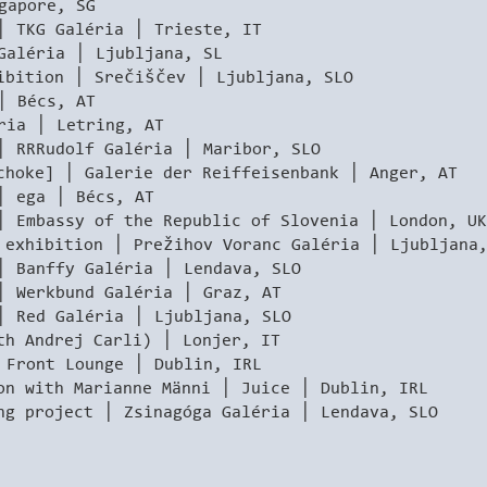
apore, SG
TKG Galéria │ Trieste, IT
léria │ Ljubljana, SL
ibition │ Srečiščev │ Ljubljana, SLO
 Bécs, AT
a │ Letring, AT
RRudolf Galéria │ Maribor, SLO
ke] │ Galerie der Reiffeisenbank │ Anger, AT
ega │ Bécs, AT
│ Embassy of the Republic of Slovenia │ London, UK
ibition │ Prežihov Voranc Galéria │ Ljubljana,
anffy Galéria │ Lendava, SLO
erkbund Galéria │ Graz, AT
ed Galéria │ Ljubljana, SLO
th Andrej Carli) │ Lonjer, IT
 Front Lounge │ Dublin, IRL
with Marianne Männi │ Juice │ Dublin, IRL
ng project │ Zsinagóga Galéria │ Lendava, SLO