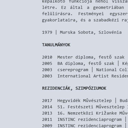
képalkotó funkciója néhol vissza
létre. Ez által a geometriában 
felülírásra. Festményei egysz
gyakorlataira, és a szabadkézi ra
1979 | Murska Sobota, Szlovénia
TANULMÁNYOK
2010 Mester diploma, festő szak 
2005 BA diploma, festő szak │ Ké
2003 csereprogram │ National Col
2003 International Artist Reside
REZIDENCIÁK, SZIMPÓZIUMOK
2017 Hegyvidék Művésztelep │ Bud
2014 51. Festészeti Művesztelep 
2013 16. Nemzetközi Križanke Műv
2011 INSTINC rezidenciaprogram │
2009 INSTINC rezidenciaprogram │