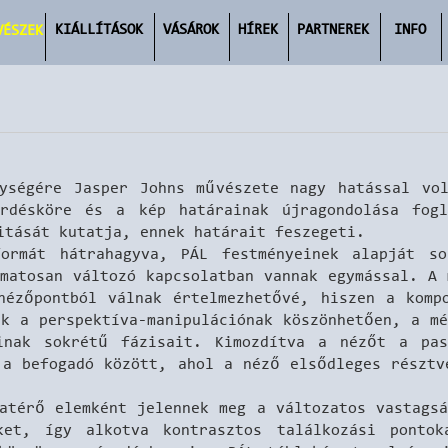
KIÁLLÍTÁSOK
VÁSÁROK
HÍREK
PARTNEREK
INFO
VÉSZEK
ységére Jasper Johns művészete nagy hatással vo
rdésköre és a kép határainak újragondolása fog
itását kutatja, ennek határait feszegeti.
formát hátrahagyva, PÁL festményeinek alapját so
amatosan változó kapcsolatban vannak egymással. A 
nézőpontból válnak értelmezhetővé, hiszen a komp
ek a perspektíva-manipulációnak köszönhetően, a mé
inak sokrétű fázisait. Kimozdítva a nézőt a pas
 a befogadó között, ahol a néző elsődleges résztv
zatérő elemként jelennek meg a változatos vastagsá
ket, így alkotva kontrasztos találkozási ponto