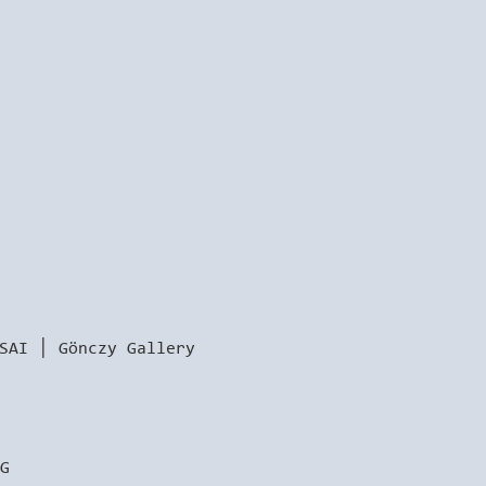
ÁSAI │ Gönczy Gallery
G