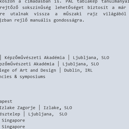
köszön a címadásban is. PÁL táblakép tanulmánya
rejtőző sokszínűség lehetőséget biztosít a már 
erre utalnak vissza a műszaki rajz világából 
jzban rejlő manuális gondosságra.
│ Képzőművészeti Akadémia │ Ljubljana, SLO
pzőművészeti Akadémia │ Ljubljana, SLO
lege of Art and Design │ Dublin, IRL
ncies & symposiums
apest
Izlake Zagorje │ Izlake
,
SLO
észtelep │ Ljubljana, SLO
 Singapore
 Singapore