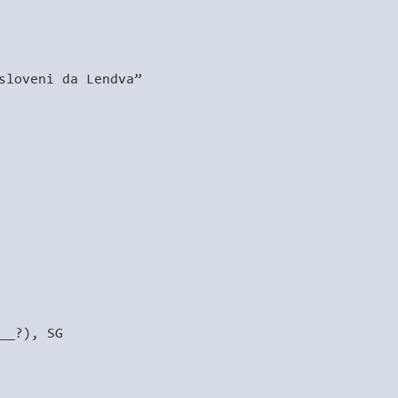
sloveni da Lendva”
__?), SG