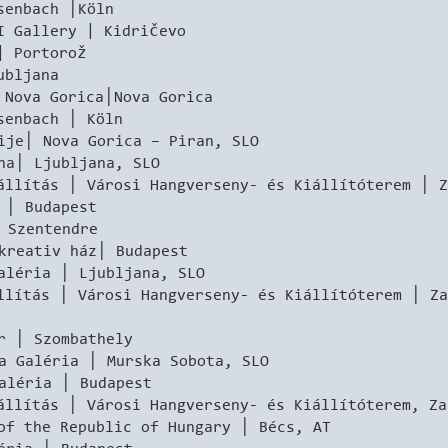
senbach │Köln
Gallery | Kidričevo
 Portorož
ubljana
va Gorica│Nova Gorica
senbach │ Köln
│ Nova Gorica – Piran, SLO
│ Ljubljana, SLO
tás │ Városi Hangverseny- és Kiállítóterem │ Z
 │ Budapest
Szentendre
kreativ ház│ Budapest
éria │ Ljubljana, SLO
lítás │ Városi Hangverseny- és Kiállítóterem │ Za
r │ Szombathely
aléria │ Murska Sobota, SLO
éria │ Budapest
tás │ Városi Hangverseny- és Kiállítóterem, Za
of the Republic of Hungary │ Bécs, AT