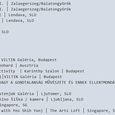
│ Zalaegerszeg/Balatongyörök
I. │ Zalaegerszeg/Balatongyörök
│ Lendava, SLO
 │ Lendava, SLO
 SLO
 VILTIN Galéria, Budapest
hard | Ausztria
ctivity | Karinthy Szalon | Budapest
)│VILTIN Galéria │ Budapest
VAGY A GONDTALANSÁG MŰVÉSZETE ÉS ENNEK ELLENTMOND
stenjak Galéria │ Ljutomer, SLO
Kino šiška / kamera │ Ljubljana, SLO
ingapore, SG
 with Yeo Shih Yun) │ The Arts Loft │ Singapore, S