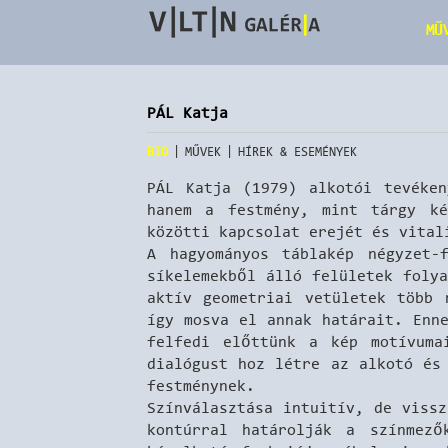
MŰ
PÁL Katja
|
|
BIO
MŰVEK
HÍREK & ESEMÉNYEK
PÁL Katja (1979) alkotói tevéken
hanem a festmény, mint tárgy ké
közötti kapcsolat erejét és vital
A hagyományos táblakép négyzet-
síkelemekből álló felületek foly
aktív geometriai vetületek több 
így mosva el annak határait. Enn
felfedi előttünk a kép motívuma
dialógust hoz létre az alkotó és
festménynek.
Színválasztása intuitív, de viss
kontúrral határolják a színmező