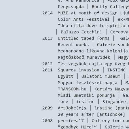
V. Ars Pannonica │ FLUX Galér
Fénycsapda │ Bánffy GalleryvL
2014 MUZE at month of design Lju
Color Arts Fesztivál │ ex-MMI
“Una citta dove lo spirito crea
│ Palazzo Cecchini │ Cordova
2013 Untitled taped forms │ Gale
Recent works │ Galerie sonder
Mednarodna likovna kolonija │
Rejtőzködő Muravidék │ Magyar
2012 “és vegyünk rajta egy üveg 
2011 Squares invasion │ INSTINC 
Együtt │ Balatoni museum │ K
Magyar fesztészet napja │ Mal
TRANSCOM.hu │ Kortárs Magyar G
Mladi umetniki pomurja │ Galer
fore │ instinc │ Singapore,
2009 ArtJoke(r)s │ instinc (partn
20 years after [artIchoke] │ 
2008 premiera17 │ Gallery for co
“goodbye Hiro!” │ Galerie Was