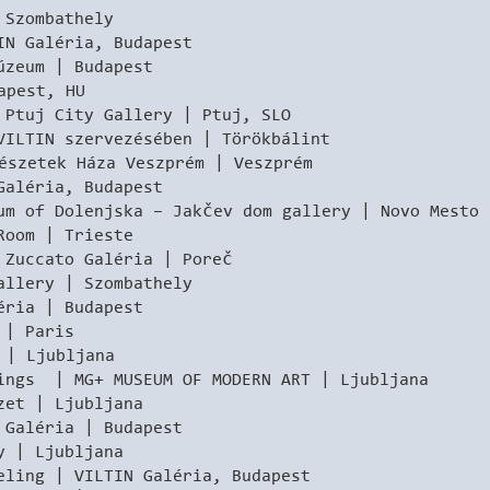
 Szombathely
IN Galéria, Budapest
eum | Budapest
pest, HU
uj City Gallery | Ptuj, SLO
VILTIN szervezésében | Törökbálint
etek Háza Veszprém | Veszprém
léria, Budapest
of Dolenjska – Jakčev dom gallery | Novo Mesto
om | Trieste
uccato Galéria | Poreč
lery | Szombathely
ia | Budapest
 | Paris
| Ljubljana
s | MG+ MUSEUM OF MODERN ART | Ljubljana
t | Ljubljana
aléria | Budapest
| Ljubljana
ng | VILTIN Galéria, Budapest