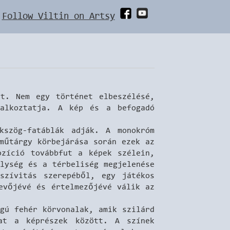
Follow Viltin on Artsy
lt. Nem egy történet elbeszélésé,
lalkoztatja. A kép és a befogadó
kszög-fatáblák adják. A monokróm
műtárgy körbejárása során ezek az
ozíció továbbfut a képek szélein,
lység és a térbeliség megjelenése
szívitás szerepéből, egy játékos
evőjévé és értelmezőjévé válik az
gú fehér körvonalak, amik szilárd
kat a képrészek között. A színek